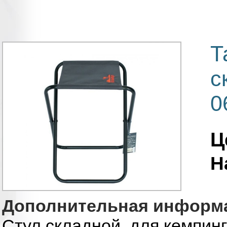
Т
с
0
Ц
Н
Дополнительная информ
Стул складной для кемпинг