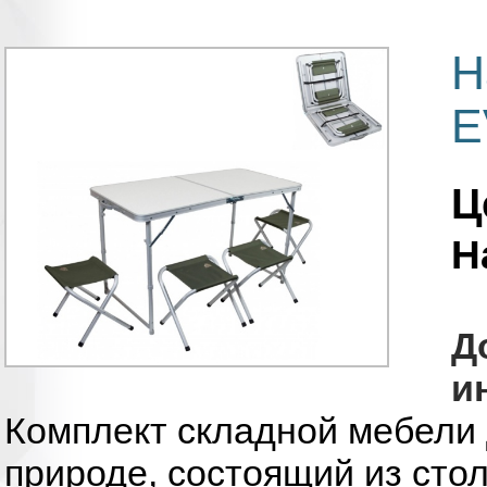
Н
E
Ц
Н
Д
и
Комплект складной мебели 
природе, состоящий из стол