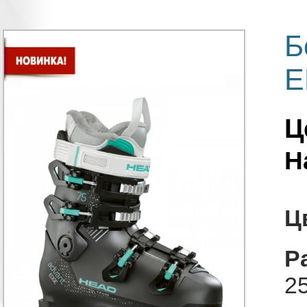
Б
E
Ц
Н
Ц
Р
25