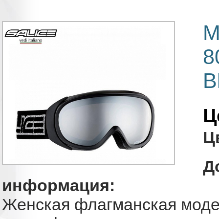
М
8
B
Ц
Ц
Д
информация:
Женская флагманская моде