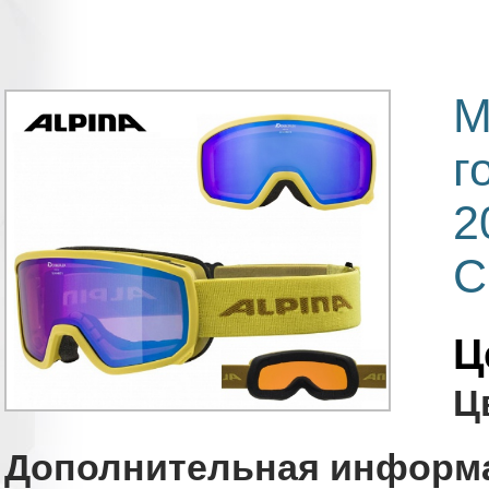
М
г
2
C
Ц
Ц
Дополнительная информ