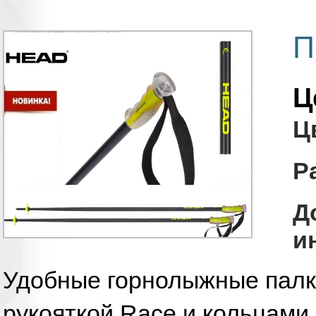
П
Ц
Ц
Р
Д
и
Удобные горнолыжные палк
рукояткой Race и кольцами 