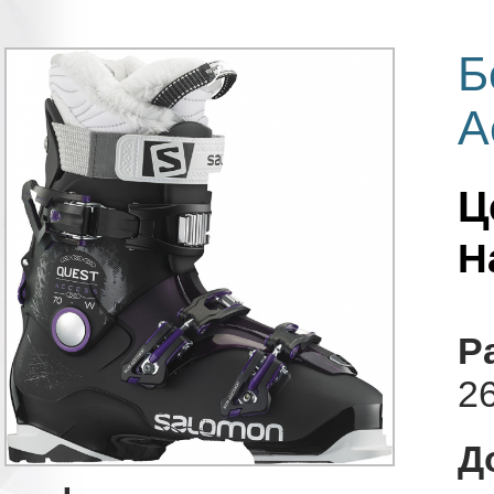
Б
A
Ц
Н
Р
26
Д