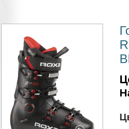
Г
R
B
Ц
Н
Ц