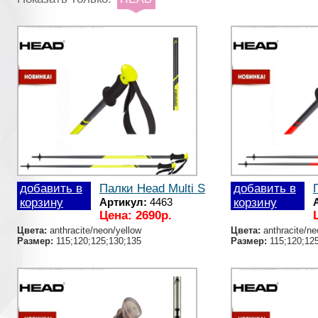
добавить в
Палки Head Multi S
добавить в
корзину
Артикул:
4463
корзину
Цена: 2690р.
Цвета:
anthracite/neon/yellow
Цвета:
anthracite/ne
Размер:
115;120;125;130;135
Размер:
115;120;125