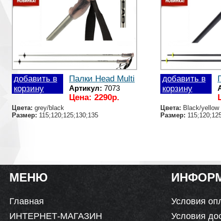
добавить в
Палки Head Multi
добавить в
корзину
Артикул:
7073
корзину
Цена: 2290р.
Цвета:
grey/black
Цвета:
Black/yellow
Размер:
115;120;125;130;135
Размер:
115;120;125
МЕНЮ
ИНФОР
Главная
Условия оп
ИНТЕРНЕТ-МАГАЗИН
Условия до